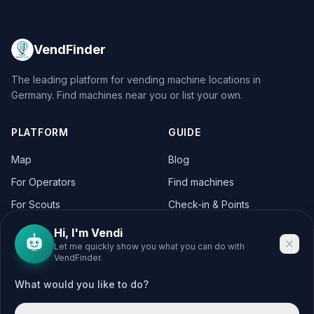
VendFinder
The leading platform for vending machine locations in
Germany. Find machines near you or list your own.
PLATFORM
GUIDE
Map
Blog
For Operators
Find machines
For Scouts
Check-in & Points
For Operators
Hi, I'm Vendi
Let me quickly show you what you can do with
VendFinder.
CITIES
LEGAL
What would you like to do?
Berlin
Legal Notice
Hamburg
Privacy Policy