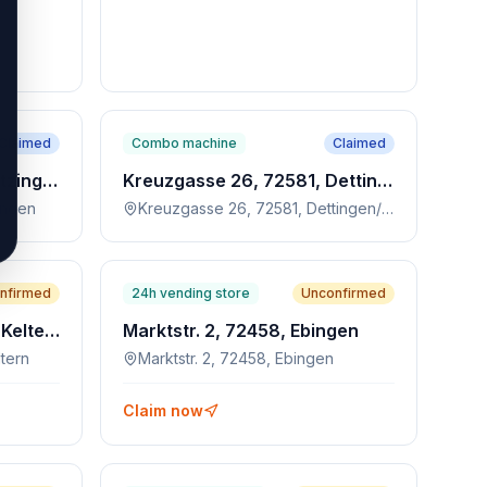
Claimed
Combo machine
Claimed
Eninger Str. 4, 72555, Metzingen
Kreuzgasse 26, 72581, Dettingen/Erms
ingen
Kreuzgasse 26, 72581, Dettingen/Erms
nfirmed
24h vending store
Unconfirmed
Dieselstraße 5-7, 75210, Keltern
Marktstr. 2, 72458, Ebingen
ltern
Marktstr. 2, 72458, Ebingen
Claim now