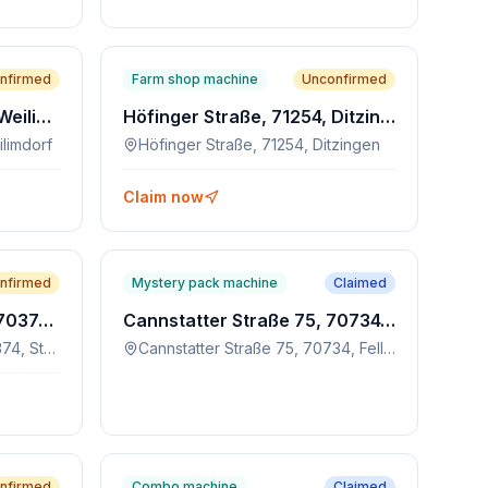
nfirmed
Farm shop machine
Unconfirmed
Löwenmarkt 10, 70499, Weilimdorf
Höfinger Straße, 71254, Ditzingen
limdorf
Höfinger Straße, 71254, Ditzingen
Claim now
nfirmed
Mystery pack machine
Claimed
Nürnberger Straße 251, 70374, Stuttgart
Cannstatter Straße 75, 70734, Fellbach
Nürnberger Straße 251, 70374, Stuttgart
Cannstatter Straße 75, 70734, Fellbach
nfirmed
Combo machine
Claimed