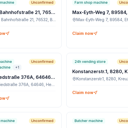
machine
Unconfirmed
Farm shop machine
Unco
Ooser Bahnhofstraße 21, 76532, Baden-Baden
Ooser Bahnhofstraße 21, 76532, Baden-Baden
Max-Eyth-Weg 7, 89584, E
now
Claim now
machine
Unconfirmed
24h vending store
Unco
achine
+
1
Siegfriedstraße 376A, 64646, Heppenheim
Siegfriedstraße 376A, 64646, Heppenheim
Claim now
now
 machine
Unconfirmed
Butcher machine
Unco