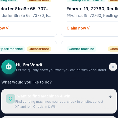
Schorndorfer Straße 65, 73730, Esslingen am Neckar
Föhrstr. 19, 72760, Reut
Schorndorfer Straße 65, 73730, Esslingen am Neckar
Föhrstr. 19, 72760, Reutlin
now
Claim now
 pack machine
Unconfirmed
Combo machine
Unco
Stuttgarter Straße 50, 72555, Metzingen
Karlstr. 79, 72764, Reutl
Hi, I'm Vendi
Stuttgarter Straße 50, 72555, Metzingen
Karlstr. 79, 72764, Reutlin
Let me quickly show you what you can do with VendFinder.
now
Claim now
What would you like to do?
I want to find machines & win
machine
Claimed
Combo machine
Find vending machines near you, check in on site, collect
XP and join Check-in & Win.
Eisenbahnstr. 1, 72555, Metzingen
ahnstr. 1, 72555, Metzingen
Erscheckweg 8, 72664, Ko