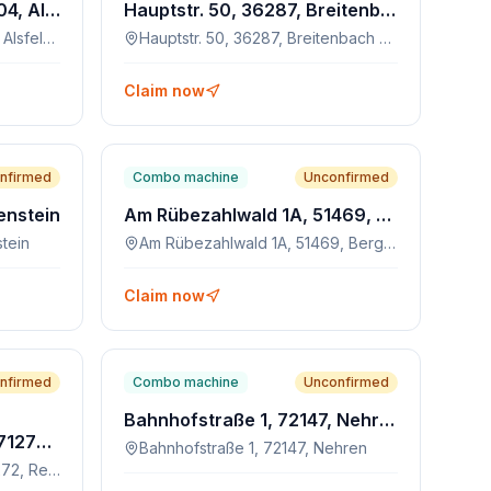
Ziegenhainer Str. 9, 36304, Alsfeld-Eudorf
Hauptstr. 50, 36287, Breitenbach am Herzberg
Ziegenhainer Str. 9, 36304, Alsfeld-Eudorf
Hauptstr. 50, 36287, Breitenbach am Herzberg
Claim now
nfirmed
Combo machine
Unconfirmed
enstein
Am Rübezahlwald 1A, 51469, Bergisch Gladbach
tein
Am Rübezahlwald 1A, 51469, Bergisch Gladbach
Claim now
nfirmed
Combo machine
Unconfirmed
Bahnhofstraße 1, 72147, Nehren
Schlüsselblumenweg 8, 71272, Renningen
Bahnhofstraße 1, 72147, Nehren
Schlüsselblumenweg 8, 71272, Renningen