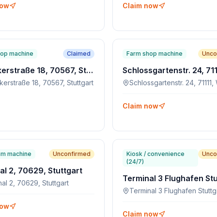
now
Claim now
hop machine
Claimed
Farm shop machine
Unco
Lohäckerstraße 18, 70567, Stuttgart
erstraße 18, 70567, Stuttgart
Claim now
am machine
Unconfirmed
Kiosk / convenience
Unco
(24/7)
al 2, 70629, Stuttgart
al 2, 70629, Stuttgart
now
Claim now