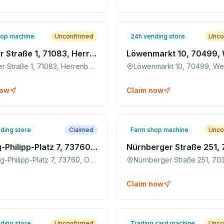
hop machine
Unconfirmed
24h vending store
Unco
Berliner Straße 1, 71083, Herrenberg
Berliner Straße 1, 71083, Herrenberg
Löwenmarkt 10, 70499, Wei
now
Claim now
ding store
Claimed
Farm shop machine
Unco
Herzog-Philipp-Platz 7, 73760, Ostfildern
Herzog-Philipp-Platz 7, 73760, Ostfildern
Claim now
ding store
Unconfirmed
Trading card machine
Unco