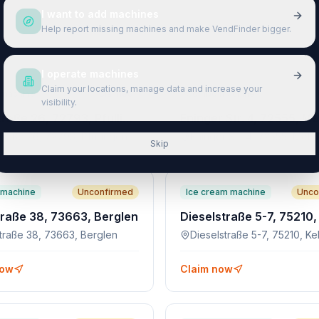
I want to add machines
Help report missing machines and make VendFinder bigger.
I operate machines
Claim your locations, manage data and increase your
machine
Claimed
Combo machine
visibility.
Griesstraße 26, 72793, Pfullingen
traße 26, 72793, Pfullingen
Eninger Str. 4, 72555, Metz
Skip
machine
Unconfirmed
Ice cream machine
Unco
traße 38, 73663, Berglen
straße 38, 73663, Berglen
Dieselstraße 5-7, 75210, Ke
now
Claim now