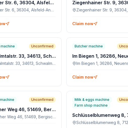
Kirtorfer Str. 6, 36304, Alsfeld-Angenrod
Kirtorfer Str. 6, 36304, Alsfeld-Angenrod
now
Claim now
 machine
Unconfirmed
Butcher machine
Unco
Schwalmtalstr. 33, 34613, Schwalmstadt-Ascherode
Im Biegen 1, 36286, Neu
Schwalmtalstr. 33, 34613, Schwalmstadt-Ascherode
Im Biegen 1, 36286, Neuens
now
Claim now
machine
Unconfirmed
Milk & eggs machine
Unco
Farm shop machine
Refrather Weg 46, 51469, Bergisch Gladbach
Refrather Weg 46, 51469, Bergisch Gladbach