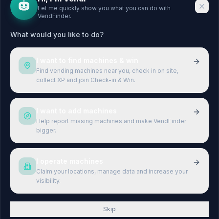
Let me quickly show you what you can do with
VendFinder.
CITIES
LEGAL
What would you like to do?
Berlin
Legal Notice
Hamburg
Privacy Policy
I want to find machines & win
München
Terms & Conditions
Find vending machines near you, check in on site,
collect XP and join Check-in & Win.
Köln
Terms of Use
Frankfurt
I want to add machines
Stuttgart
Help report missing machines and make VendFinder
bigger.
Düsseldorf
Leipzig
I operate machines
Claim your locations, manage data and increase your
visibility.
©
2026
VendFinder.
All rights reserved.
Skip