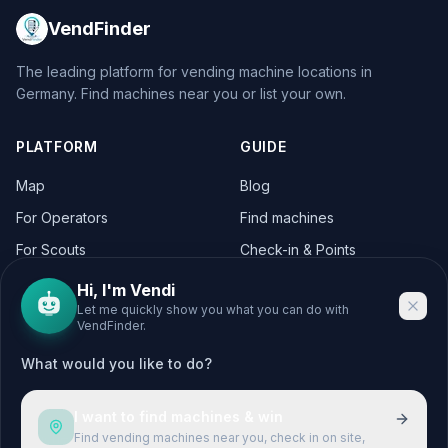
VendFinder
The leading platform for vending machine locations in
Germany. Find machines near you or list your own.
PLATFORM
GUIDE
Map
Blog
For Operators
Find machines
For Scouts
Check-in & Points
For Operators
Hi, I'm Vendi
Let me quickly show you what you can do with
VendFinder.
CITIES
LEGAL
What would you like to do?
Berlin
Legal Notice
Hamburg
Privacy Policy
I want to find machines & win
München
Terms & Conditions
Find vending machines near you, check in on site,