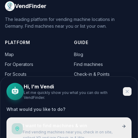
VendFinder
The leading platform for vending machine locations in
Germany. Find machines near you or list your own.
PLATFORM
GUIDE
Map
Blog
For Operators
Find machines
For Scouts
Check-in & Points
For Operators
Hi, I'm Vendi
Let me quickly show you what you can do with
VendFinder.
CITIES
LEGAL
What would you like to do?
Berlin
Legal Notice
Hamburg
Privacy Policy
I want to find machines & win
München
Terms & Conditions
Find vending machines near you, check in on site,
collect XP and join Check-in & Win.