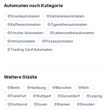
Automaten nach Kategorie
Snackautomaten
Getränkeautomaten
Kaffeeautomaten
Zigarettenautomaten
Frische-Automaten
Lebensmittelautomaten
Hofautomaten
Pizzaautomaten
Trading Card Automaten
Weitere Städte
Berlin
Hamburg
München
Köln
Frankfurt
Stuttgart
Düsseldorf
Leipzig
Dortmund
Essen
Bremen
Dresden