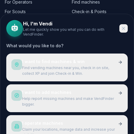
For Operators
Find machines
For Scouts
Check-in & Points
For Operators
Hi, I'm Vendi
Let me quickly show you what you can do with
VendFinder.
CITIES
LEGAL
What would you like to do?
Berlin
Legal Notice
Hamburg
Privacy Policy
I want to find machines & win
München
Terms & Conditions
Find vending machines near you, check in on site,
collect XP and join Check-in & Win.
Köln
Terms of Use
Frankfurt
I want to add machines
Stuttgart
Help report missing machines and make VendFinder
bigger.
Düsseldorf
Leipzig
I operate machines
Claim your locations, manage data and increase your